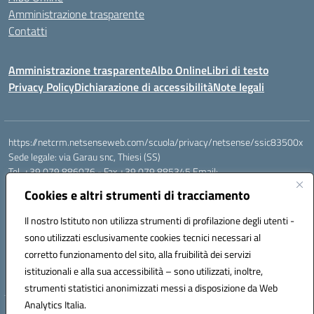
Amministrazione trasparente
Contatti
Amministrazione trasparente
Albo Online
Libri di testo
Privacy Policy
Dichiarazione di accessibilità
Note legali
https://netcrm.netsenseweb.com/scuola/privacy/netsense/ssic83500x
Sede legale: via Garau snc, Thiesi (SS)
Tel. +39 079 886076 - Fax +39 079 885345 Email:
SSIC83500X@istruzione.it PEC: ssic83500x@pec.istruzione.it
Cookies e altri strumenti di tracciamento
Cod.Mecc. SSIC83500X - Cod.Fisc. 92112710907
IBAN Banco di Sardegna: IT79 V010 1585 0900 0007 0215 378
Il nostro Istituto non utilizza strumenti di profilazione degli utenti -
Conto tesoreria:
sono utilizzati esclusivamente cookies tecnici necessari al
Codice IBAN IT17B0100004306TU0000032417 Numero conto
corretto funzionamento del sito, alla fruibilità dei servizi
TU0000032417
istituzionali e alla sua accessibilità – sono utilizzati, inoltre,
Codice univoco: UFEHBU
strumenti statistici anonimizzati messi a disposizione da Web
Analytics Italia.