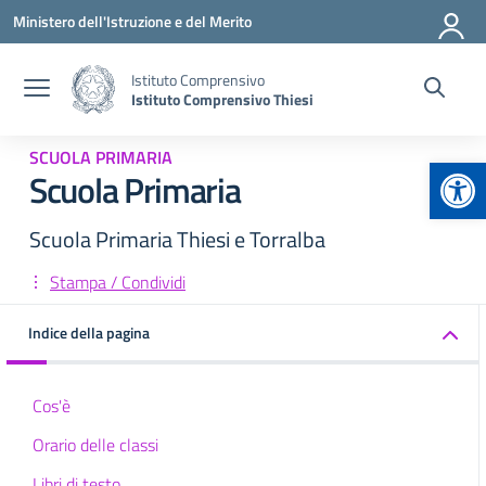
Vai ai contenuti
Vai al menu di navigazione
Vai al footer
Ministero dell'Istruzione e del Merito
Istituto Comprensivo
Istituto Comprensivo Thiesi
SCUOLA PRIMARIA
Apr
Scuola Primaria
Scuola Primaria Thiesi e Torralba
Stampa / Condividi
Indice della pagina
Cos'è
Orario delle classi
Libri di testo