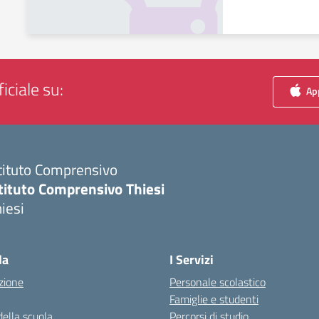
iciale su:
App
tituto Comprensivo
tituto Comprensivo Thiesi
iesi
Visita la pagina iniziale della scuola
la
I Servizi
zione
Personale scolastico
Famiglie e studenti
della scuola
Percorsi di studio