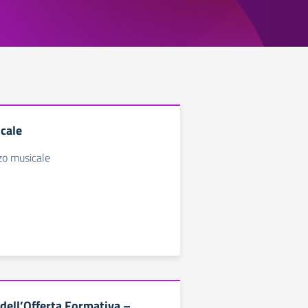
icale
zzo musicale
dell’Offerta Formativa –