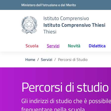
Vai ai contenuti
Vai al menu di navigazione
Vai al footer
Ministero dell'Istruzione e del Merito
Istituto Comprensivo
Istituto Comprensivo Thiesi
Thiesi
Scuola
Servizi
Novità
Didattica
Home
Servizi
Percorsi di Studio
Percorsi di studio
Gli indirizzi di studio che è possibil
frequentare nella scuola