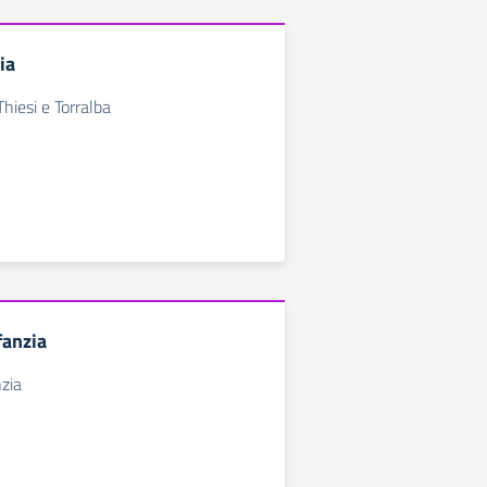
ia
hiesi e Torralba
fanzia
nzia