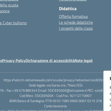
della scuola
Didattica
azione
Offerta formativa
Le schede didattiche
e Cyber bullismo
I progetti delle classi
to
Privacy Policy
Dichiarazione di accessibilità
Note legali
https://netcrm.netsenseweb.com/scuola/privacy/netsense/ssic83500x
Sede legale: via Garau snc, Thiesi (SS)
76 - Fax +39 079 885345 Email: SSIC83500X@istruzione.it PEC: ssic83500x
Cod.Mecc. SSIC83500X - Cod.Fisc. 92112710907
IBAN Banco di Sardegna: IT79 V010 1585 0900 0007 0215 378
Conto tesoreria: