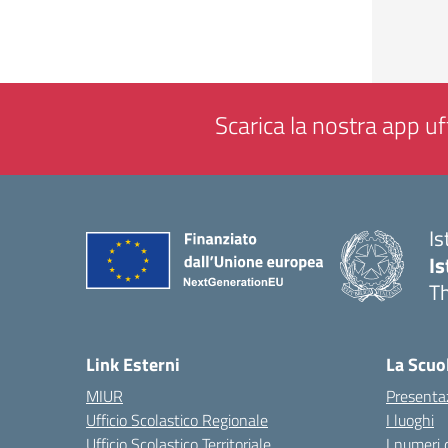
Scarica la nostra app uff
Is
Is
Th
— 
Link Esterni
La Scuo
MIUR
Presenta
Ufficio Scolastico Regionale
I luoghi
Ufficio Scolastico Territoriale
I numeri 