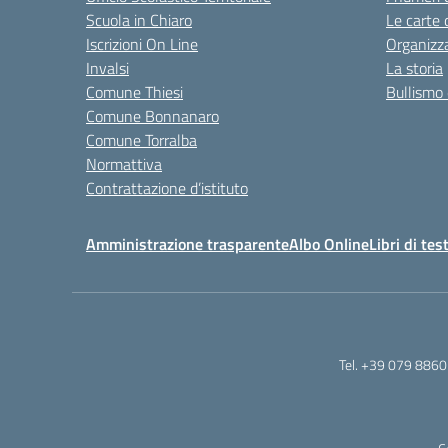
Scuola in Chiaro
Le carte 
Iscrizioni On Line
Organizz
Invalsi
La storia
Comune Thiesi
Bullismo 
Comune Bonnanaro
Comune Torralba
Normattiva
Contrattazione d’istituto
Amministrazione trasparente
Albo Online
Libri di tes
Tel. +39 079 8860