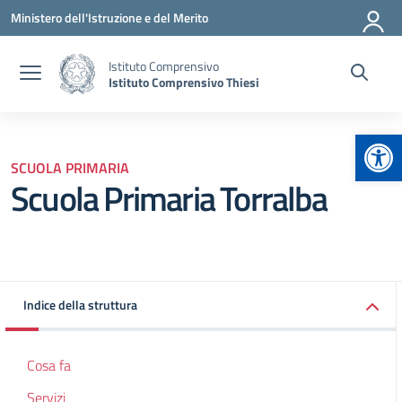
Vai ai contenuti
Vai al menu di navigazione
Vai al footer
Ministero dell'Istruzione e del Merito
Istituto Comprensivo
Istituto Comprensivo Thiesi
Apr
SCUOLA PRIMARIA
Scuola Primaria Torralba
Indice della struttura
Cosa fa
Servizi