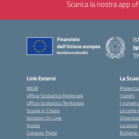
Scarica la nostra app uff
Is
Is
Th
— 
Link Esterni
La Scuo
MIUR
Presenta
Ufficio Scolastico Regionale
I luoghi
Ufficio Scolastico Territoriale
I numeri 
Scuola in Chiaro
Le carte 
Iscrizioni On Line
Organizz
Invalsi
La storia
Comune Thiesi
Bullismo 