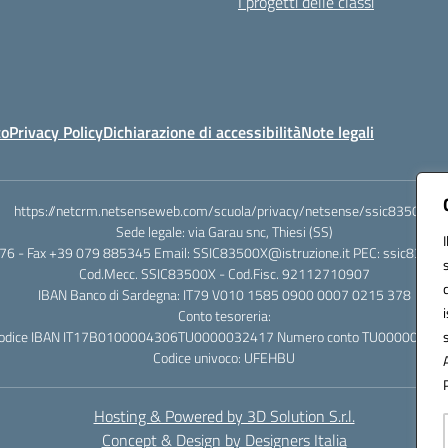
I progetti delle classi
to
Privacy Policy
Dichiarazione di accessibilità
Note legali
https://netcrm.netsenseweb.com/scuola/privacy/netsense/ssic83500x
Sede legale: via Garau snc, Thiesi (SS)
76 - Fax +39 079 885345 Email: SSIC83500X@istruzione.it PEC: ssic83500x
Cod.Mecc. SSIC83500X - Cod.Fisc. 92112710907
IBAN Banco di Sardegna: IT79 V010 1585 0900 0007 0215 378
Conto tesoreria:
odice IBAN IT17B0100004306TU0000032417 Numero conto TU00000324
Codice univoco: UFEHBU
Hosting & Powered by 3D Solution S.r.l.
Concept & Design by Designers Italia