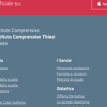
iciale su:
App
tituto Comprensivo
tituto Comprensivo Thiesi
iesi
Visita la pagina iniziale della scuola
la
I Servizi
zione
Personale scolastico
Famiglie e studenti
della scuola
Percorsi di studio
della scuola
Didattica
azione
Offerta formativa
Le schede didattiche
e Cyber bullismo