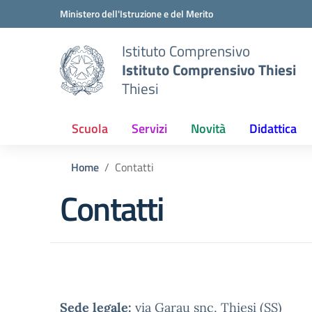
Vai ai contenuti
Vai al menu di navigazione
Vai al footer
Ministero dell'Istruzione e del Merito
Istituto Comprensivo
Istituto Comprensivo Thiesi
Thiesi
Scuola
Servizi
Novità
Didattica
Home
Contatti
Contatti
Sede legale:
via Garau snc, Thiesi (SS)