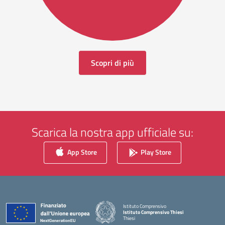
Scopri di più
Scarica la nostra app ufficiale su:
App Store
Play Store
Istituto Comprensivo
Istituto Comprensivo Thiesi
Thiesi
— Visita la pagina iniziale della scuola