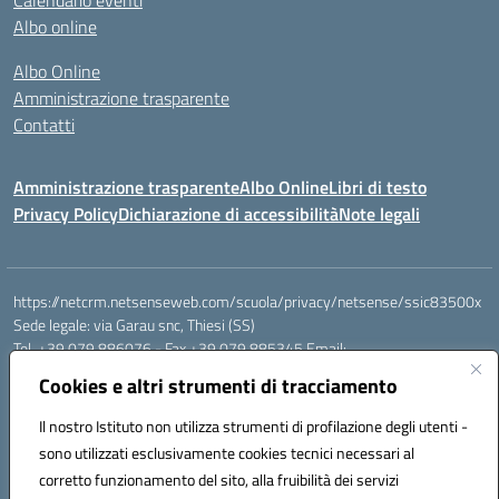
Calendario eventi
Albo online
Albo Online
Amministrazione trasparente
Contatti
Amministrazione trasparente
Albo Online
Libri di testo
Privacy Policy
Dichiarazione di accessibilità
Note legali
https://netcrm.netsenseweb.com/scuola/privacy/netsense/ssic83500x
Sede legale: via Garau snc, Thiesi (SS)
Tel. +39 079 886076 - Fax +39 079 885345 Email:
SSIC83500X@istruzione.it PEC: ssic83500x@pec.istruzione.it
Cookies e altri strumenti di tracciamento
Cod.Mecc. SSIC83500X - Cod.Fisc. 92112710907
IBAN Banco di Sardegna: IT79 V010 1585 0900 0007 0215 378
Il nostro Istituto non utilizza strumenti di profilazione degli utenti -
Conto tesoreria:
sono utilizzati esclusivamente cookies tecnici necessari al
Codice IBAN IT17B0100004306TU0000032417 Numero conto
corretto funzionamento del sito, alla fruibilità dei servizi
TU0000032417