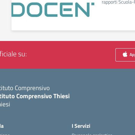
rapporti Scuola-
iciale su:
App
tituto Comprensivo
tituto Comprensivo Thiesi
iesi
Visita la pagina iniziale della scuola
la
I Servizi