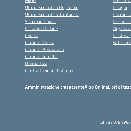
MIUR
Presenta
Ufficio Scolastico Regionale
I luoghi
Ufficio Scolastico Territoriale
I numeri 
Scuola in Chiaro
Le carte 
Iscrizioni On Line
Organizz
Invalsi
La storia
Comune Thiesi
Bullismo 
Comune Bonnanaro
Comune Torralba
Normattiva
Contrattazione d’istituto
Amministrazione trasparente
Albo Online
Libri di tes
Tel. +39 079 8860