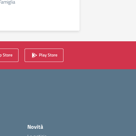
Famiglia
 Store
Play Store
Novità