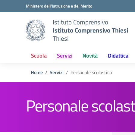
Vai ai contenuti
Vai al menu di navigazione
Vai al footer
Ministero dell'Istruzione e del Merito
Istituto Comprensivo
Istituto Comprensivo Thiesi
Thiesi
Scuola
Servizi
Novità
Didattica
Home
Servizi
Personale scolastico
Personale scolast