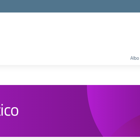
Albo
ico