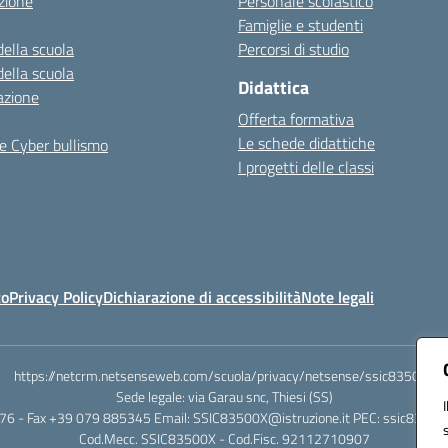
zione
Personale scolastico
Famiglie e studenti
della scuola
Percorsi di studio
della scuola
Didattica
azione
Offerta formativa
Le schede didattiche
e Cyber bullismo
I progetti delle classi
to
Privacy Policy
Dichiarazione di accessibilità
Note legali
https://netcrm.netsenseweb.com/scuola/privacy/netsense/ssic83500x
Sede legale: via Garau snc, Thiesi (SS)
76 - Fax +39 079 885345 Email: SSIC83500X@istruzione.it PEC: ssic83500x
Cod.Mecc. SSIC83500X - Cod.Fisc. 92112710907