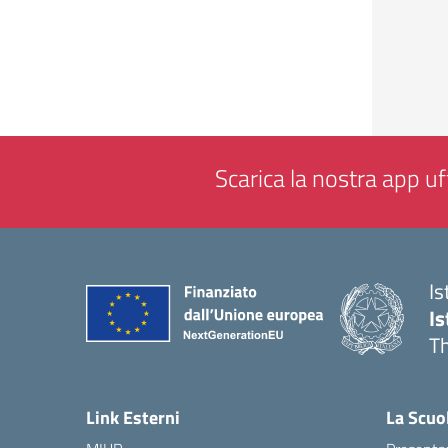
Scarica la nostra app uff
Is
Is
Th
— 
Link Esterni
La Scuo