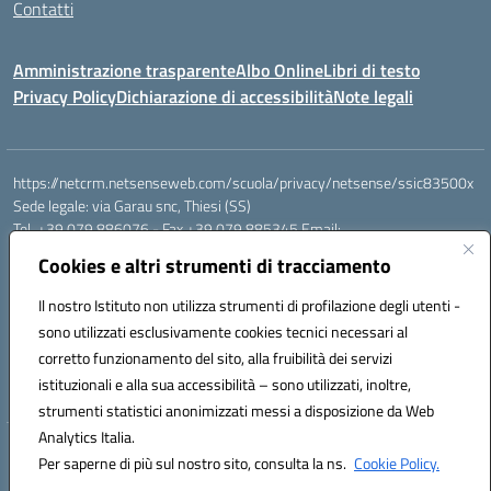
Contatti
Amministrazione trasparente
Albo Online
Libri di testo
Privacy Policy
Dichiarazione di accessibilità
Note legali
https://netcrm.netsenseweb.com/scuola/privacy/netsense/ssic83500x
Sede legale: via Garau snc, Thiesi (SS)
Tel. +39 079 886076 - Fax +39 079 885345 Email:
SSIC83500X@istruzione.it PEC: ssic83500x@pec.istruzione.it
Cookies e altri strumenti di tracciamento
Cod.Mecc. SSIC83500X - Cod.Fisc. 92112710907
IBAN Banco di Sardegna: IT79 V010 1585 0900 0007 0215 378
Il nostro Istituto non utilizza strumenti di profilazione degli utenti -
Conto tesoreria:
sono utilizzati esclusivamente cookies tecnici necessari al
Codice IBAN IT17B0100004306TU0000032417 Numero conto
corretto funzionamento del sito, alla fruibilità dei servizi
TU0000032417
istituzionali e alla sua accessibilità – sono utilizzati, inoltre,
Codice univoco: UFEHBU
strumenti statistici anonimizzati messi a disposizione da Web
Analytics Italia.
Hosting & Powered by 3D Solution S.r.l.
Per saperne di più sul nostro sito, consulta la ns.
Cookie Policy.
Concept & Design by Designers Italia