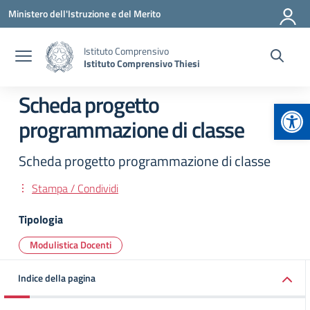
Vai ai contenuti
Vai al menu di navigazione
Vai al footer
Ministero dell'Istruzione e del Merito
Istituto Comprensivo
Istituto Comprensivo Thiesi
Scheda progetto
Apr
programmazione di classe
Scheda progetto programmazione di classe
Stampa / Condividi
Tipologia
Modulistica Docenti
Indice della pagina