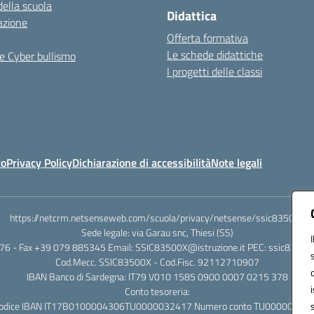
della scuola
Didattica
azione
Offerta formativa
Le schede didattiche
e Cyber bullismo
I progetti delle classi
to
Privacy Policy
Dichiarazione di accessibilità
Note legali
https://netcrm.netsenseweb.com/scuola/privacy/netsense/ssic83500x
Sede legale: via Garau snc, Thiesi (SS)
76 - Fax +39 079 885345 Email: SSIC83500X@istruzione.it PEC: ssic83500x
Cod.Mecc. SSIC83500X - Cod.Fisc. 92112710907
IBAN Banco di Sardegna: IT79 V010 1585 0900 0007 0215 378
Conto tesoreria:
odice IBAN IT17B0100004306TU0000032417 Numero conto TU00000324