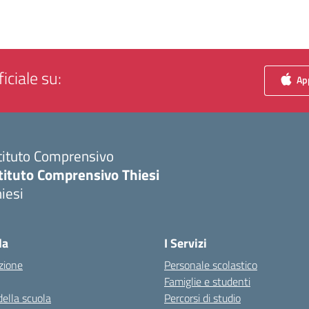
iciale su:
App
tituto Comprensivo
tituto Comprensivo Thiesi
iesi
Visita la pagina iniziale della scuola
la
I Servizi
zione
Personale scolastico
Famiglie e studenti
della scuola
Percorsi di studio