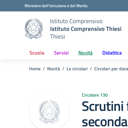
Vai ai contenuti
Vai al menu di navigazione
Vai al footer
Ministero dell'Istruzione e del Merito
Istituto Comprensivo
Istituto Comprensivo Thiesi
Thiesi
Scuola
Servizi
Novità
Didattica
Home
Novità
Le circolari
Circolari per doc
Circolare 130
Scrutini 
secondar