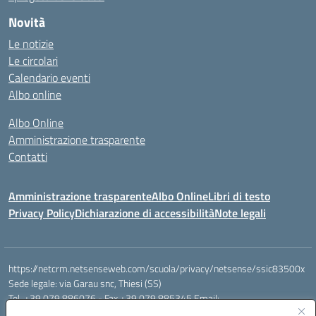
Novità
Le notizie
Le circolari
Calendario eventi
Albo online
Albo Online
Amministrazione trasparente
Contatti
Amministrazione trasparente
Albo Online
Libri di testo
Privacy Policy
Dichiarazione di accessibilità
Note legali
https://netcrm.netsenseweb.com/scuola/privacy/netsense/ssic83500x
Sede legale: via Garau snc, Thiesi (SS)
Tel. +39 079 886076 - Fax +39 079 885345 Email:
SSIC83500X@istruzione.it PEC: ssic83500x@pec.istruzione.it