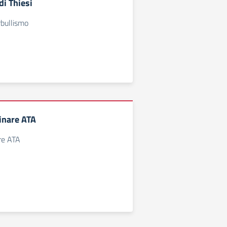
i Thiesi
rbullismo
linare ATA
are ATA