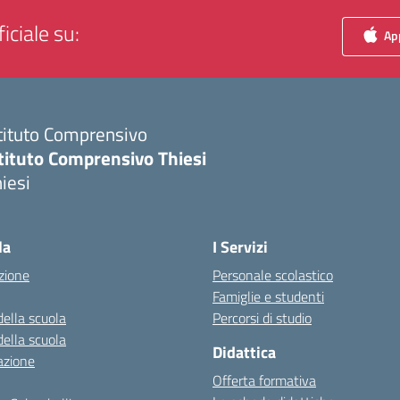
iciale su:
App
tituto Comprensivo
tituto Comprensivo Thiesi
iesi
Visita la pagina iniziale della scuola
la
I Servizi
zione
Personale scolastico
Famiglie e studenti
della scuola
Percorsi di studio
della scuola
Didattica
azione
Offerta formativa