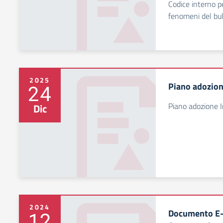
Codice interno pe
fenomeni del bul
2025
Piano adozione
24
Piano adozione In
Dic
2024
Documento E-P
12