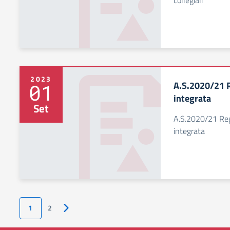
collegiali
2023
A.S.2020/21 R
01
integrata
Set
A.S.2020/21 Reg
integrata
1
2
Pagina successiva