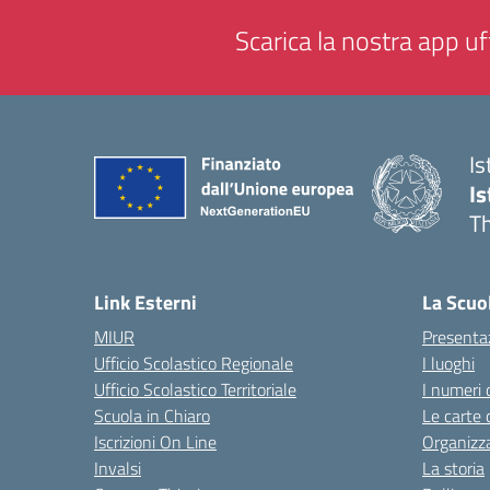
Scarica la nostra app uff
Is
Is
Th
— 
Link Esterni
La Scuo
MIUR
Presenta
Ufficio Scolastico Regionale
I luoghi
Ufficio Scolastico Territoriale
I numeri 
Scuola in Chiaro
Le carte 
Iscrizioni On Line
Organizz
Invalsi
La storia