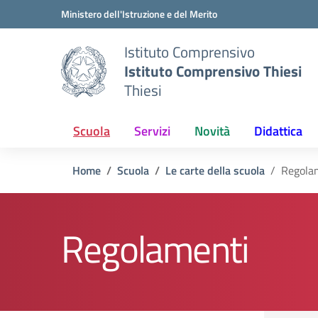
Vai ai contenuti
Vai al menu di navigazione
Vai al footer
Ministero dell'Istruzione e del Merito
Istituto Comprensivo
Istituto Comprensivo Thiesi
Thiesi
Scuola
Servizi
Novità
Didattica
Home
Scuola
Le carte della scuola
Regola
Regolamenti