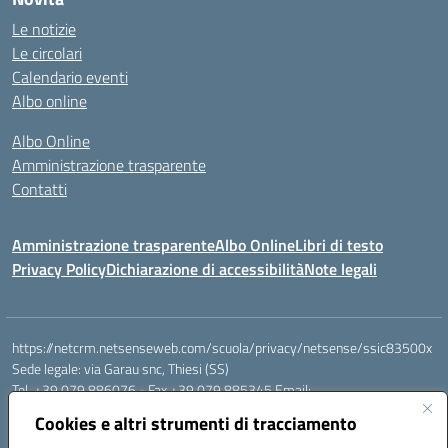
Le notizie
Le circolari
Calendario eventi
Albo online
Albo Online
Amministrazione trasparente
Contatti
Amministrazione trasparente
Albo Online
Libri di testo
Privacy Policy
Dichiarazione di accessibilità
Note legali
https://netcrm.netsenseweb.com/scuola/privacy/netsense/ssic83500x
Sede legale: via Garau snc, Thiesi (SS)
Tel. +39 079 886076 - Fax +39 079 885345 Email:
SSIC83500X@istruzione.it PEC: ssic83500x@pec.istruzione.it
Cookies e altri strumenti di tracciamento
Cod.Mecc. SSIC83500X - Cod.Fisc. 92112710907