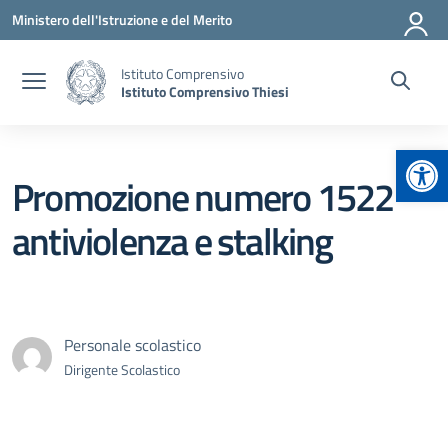
Vai ai contenuti
Vai al menu di navigazione
Vai al footer
Ministero dell'Istruzione e del Merito
Istituto Comprensivo
Istituto Comprensivo Thiesi
Apr
Promozione numero 1522
antiviolenza e stalking
Personale scolastico
Dirigente Scolastico