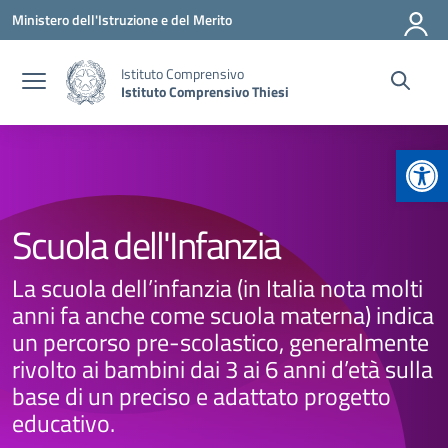
Vai ai contenuti
Vai al menu di navigazione
Vai al footer
Ministero dell'Istruzione e del Merito
Istituto Comprensivo
Istituto Comprensivo Thiesi
Apr
Scuola dell'Infanzia
La scuola dell’infanzia (in Italia nota molti
anni fa anche come scuola materna) indica
un percorso pre-scolastico, generalmente
rivolto ai bambini dai 3 ai 6 anni d’età sulla
base di un preciso e adattato progetto
educativo.