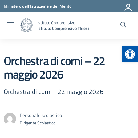
Vai ai contenuti
Vai al menu di navigazione
Vai al footer
Ministero dell'Istruzione e del Merito
Istituto Comprensivo
Istituto Comprensivo Thiesi
Apr
Orchestra di corni – 22
maggio 2026
Orchestra di corni - 22 maggio 2026
Personale scolastico
Dirigente Scolastico