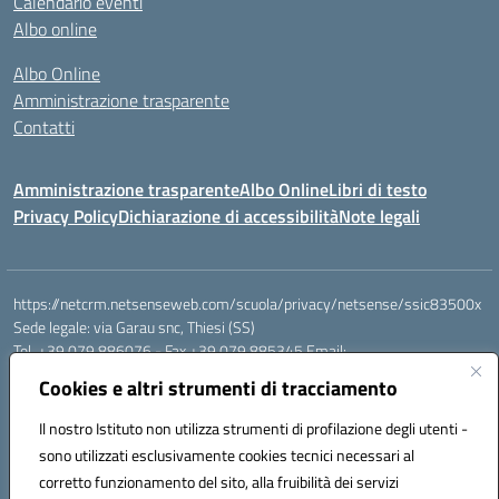
Calendario eventi
Albo online
Albo Online
Amministrazione trasparente
Contatti
Amministrazione trasparente
Albo Online
Libri di testo
Privacy Policy
Dichiarazione di accessibilità
Note legali
https://netcrm.netsenseweb.com/scuola/privacy/netsense/ssic83500x
Sede legale: via Garau snc, Thiesi (SS)
Tel. +39 079 886076 - Fax +39 079 885345 Email:
SSIC83500X@istruzione.it PEC: ssic83500x@pec.istruzione.it
Cookies e altri strumenti di tracciamento
Cod.Mecc. SSIC83500X - Cod.Fisc. 92112710907
IBAN Banco di Sardegna: IT79 V010 1585 0900 0007 0215 378
Il nostro Istituto non utilizza strumenti di profilazione degli utenti -
Conto tesoreria:
sono utilizzati esclusivamente cookies tecnici necessari al
Codice IBAN IT17B0100004306TU0000032417 Numero conto
corretto funzionamento del sito, alla fruibilità dei servizi
TU0000032417