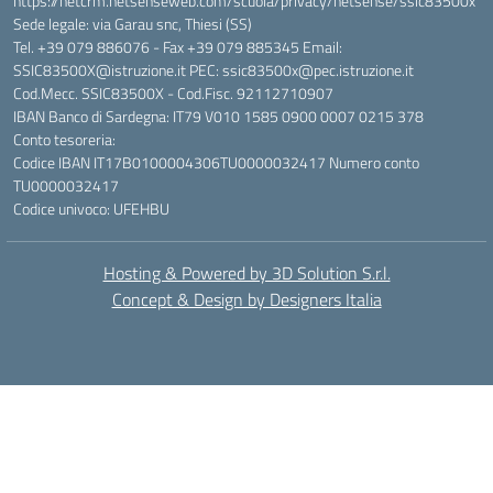
https://netcrm.netsenseweb.com/scuola/privacy/netsense/ssic83500x
Sede legale: via Garau snc, Thiesi (SS)
Tel. +39 079 886076 - Fax +39 079 885345 Email:
SSIC83500X@istruzione.it PEC: ssic83500x@pec.istruzione.it
Cod.Mecc. SSIC83500X - Cod.Fisc. 92112710907
IBAN Banco di Sardegna: IT79 V010 1585 0900 0007 0215 378
Conto tesoreria:
Codice IBAN IT17B0100004306TU0000032417 Numero conto
TU0000032417
Codice univoco: UFEHBU
Hosting & Powered by 3D Solution S.r.l.
Concept & Design by Designers Italia