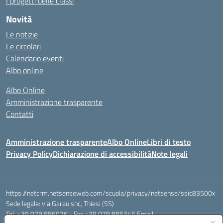
I progetti delle classi
Novità
Le notizie
Le circolari
Calendario eventi
Albo online
Albo Online
Amministrazione trasparente
Contatti
Amministrazione trasparente
Albo Online
Libri di testo
Privacy Policy
Dichiarazione di accessibilità
Note legali
https://netcrm.netsenseweb.com/scuola/privacy/netsense/ssic83500x
Sede legale: via Garau snc, Thiesi (SS)
Tel. +39 079 886076 - Fax +39 079 885345 Email: