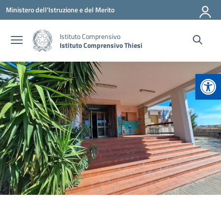
Vai ai contenuti
Vai al menu di navigazione
Vai al footer
Ministero dell'Istruzione e del Merito
Istituto Comprensivo
Istituto Comprensivo Thiesi
Apr