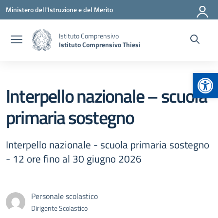
Vai ai contenuti
Vai al menu di navigazione
Vai al footer
Ministero dell'Istruzione e del Merito
Istituto Comprensivo
Istituto Comprensivo Thiesi
Apr
Interpello nazionale – scuola
primaria sostegno
Interpello nazionale - scuola primaria sostegno
- 12 ore fino al 30 giugno 2026
Personale scolastico
Dirigente Scolastico