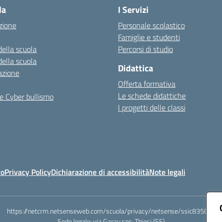
la
I Servizi
zione
Personale scolastico
Famiglie e studenti
della scuola
Percorsi di studio
della scuola
Didattica
azione
Offerta formativa
Le schede didattiche
e Cyber bullismo
I progetti delle classi
to
Privacy Policy
Dichiarazione di accessibilità
Note legali
https://netcrm.netsenseweb.com/scuola/privacy/netsense/ssic83500x
Sede legale: via Garau snc, Thiesi (SS)