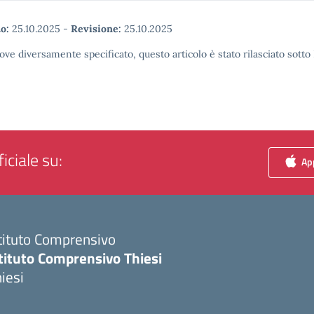
o:
25.10.2025
-
Revisione:
25.10.2025
ove diversamente specificato, questo articolo è stato rilasciato sott
iciale su:
App
tituto Comprensivo
tituto Comprensivo Thiesi
iesi
Visita la pagina iniziale della scuola