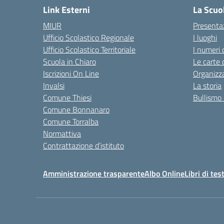
Link Esterni
La Scuo
MIUR
Presenta
Ufficio Scolastico Regionale
I luoghi
Ufficio Scolastico Territoriale
I numeri 
Scuola in Chiaro
Le carte 
Iscrizioni On Line
Organizz
Invalsi
La storia
Comune Thiesi
Bullismo 
Comune Bonnanaro
Comune Torralba
Normattiva
Contrattazione d’istituto
Amministrazione trasparente
Albo Online
Libri di tes