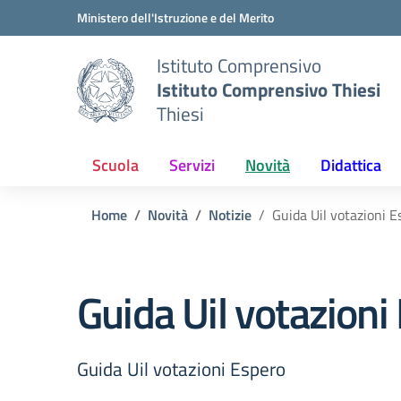
Vai ai contenuti
Vai al menu di navigazione
Vai al footer
Ministero dell'Istruzione e del Merito
Istituto Comprensivo
Istituto Comprensivo Thiesi
Thiesi
Scuola
Servizi
Novità
Didattica
Home
Novità
Notizie
Guida Uil votazioni E
Guida Uil votazioni
Guida Uil votazioni Espero