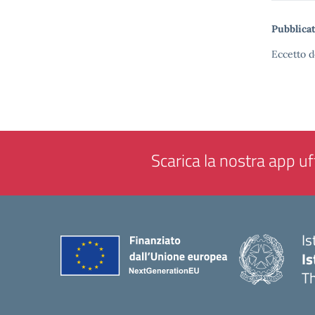
Pubblicat
Eccetto d
Scarica la nostra app uff
Is
Is
Th
— 