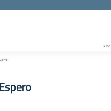
Albo
spero
 Espero