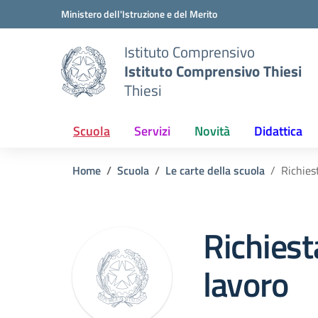
Vai ai contenuti
Vai al menu di navigazione
Vai al footer
Ministero dell'Istruzione e del Merito
Istituto Comprensivo
Istituto Comprensivo Thiesi
Thiesi
Scuola
Servizi
Novità
Didattica
Home
Scuola
Le carte della scuola
Richies
Richiest
lavoro