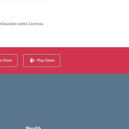
rilasciato sotto Licenza
 Store
Play Store
Novità