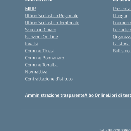
MIUR
Presenta
Ufficio Scolastico Regionale
I luoghi
Ufficio Scolastico Territoriale
I numeri 
Scuola in Chiaro
Le carte 
Iscrizioni On Line
Organizz
Invalsi
La storia
Comune Thiesi
Bullismo 
Comune Bonnanaro
Comune Torralba
Normattiva
Contrattazione d’istituto
Amministrazione trasparente
Albo Online
Libri di tes
Tel. +39 079 8860