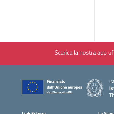
Scarica la nostra app uff
Is
Is
Th
— 
Link Esterni
La Scuo