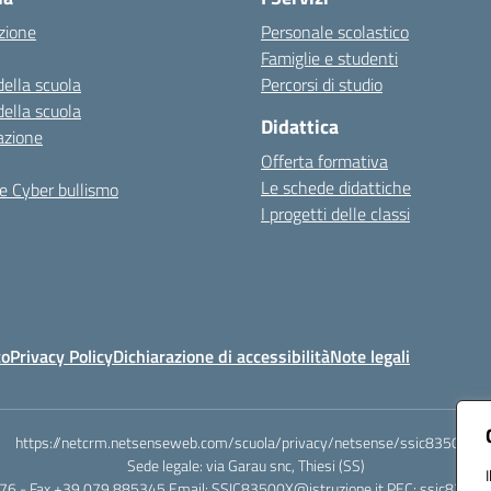
zione
Personale scolastico
Famiglie e studenti
della scuola
Percorsi di studio
della scuola
Didattica
azione
Offerta formativa
Le schede didattiche
e Cyber bullismo
I progetti delle classi
to
Privacy Policy
Dichiarazione di accessibilità
Note legali
https://netcrm.netsenseweb.com/scuola/privacy/netsense/ssic83500x
Sede legale: via Garau snc, Thiesi (SS)
76 - Fax +39 079 885345 Email: SSIC83500X@istruzione.it PEC: ssic83500x