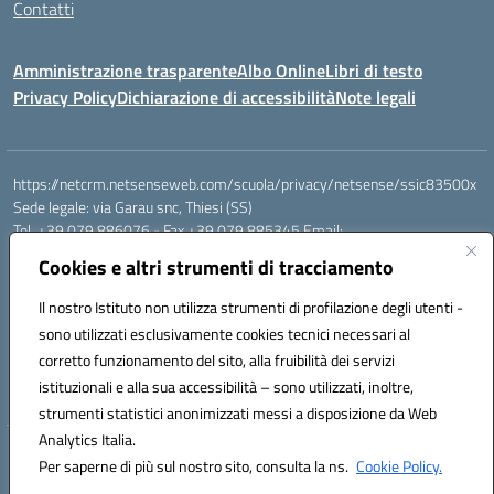
Contatti
Amministrazione trasparente
Albo Online
Libri di testo
Privacy Policy
Dichiarazione di accessibilità
Note legali
https://netcrm.netsenseweb.com/scuola/privacy/netsense/ssic83500x
Sede legale: via Garau snc, Thiesi (SS)
Tel. +39 079 886076 - Fax +39 079 885345 Email:
SSIC83500X@istruzione.it PEC: ssic83500x@pec.istruzione.it
Cookies e altri strumenti di tracciamento
Cod.Mecc. SSIC83500X - Cod.Fisc. 92112710907
IBAN Banco di Sardegna: IT79 V010 1585 0900 0007 0215 378
Il nostro Istituto non utilizza strumenti di profilazione degli utenti -
Conto tesoreria:
sono utilizzati esclusivamente cookies tecnici necessari al
Codice IBAN IT17B0100004306TU0000032417 Numero conto
corretto funzionamento del sito, alla fruibilità dei servizi
TU0000032417
istituzionali e alla sua accessibilità – sono utilizzati, inoltre,
Codice univoco: UFEHBU
strumenti statistici anonimizzati messi a disposizione da Web
Analytics Italia.
Hosting & Powered by 3D Solution S.r.l.
Per saperne di più sul nostro sito, consulta la ns.
Cookie Policy.
Concept & Design by Designers Italia