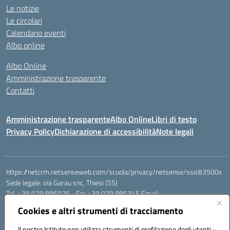
Le notizie
Le circolari
Calendario eventi
Albo online
Albo Online
Amministrazione trasparente
Contatti
Amministrazione trasparente
Albo Online
Libri di testo
Privacy Policy
Dichiarazione di accessibilità
Note legali
https://netcrm.netsenseweb.com/scuola/privacy/netsense/ssic83500x
Sede legale: via Garau snc, Thiesi (SS)
Tel. +39 079 886076 - Fax +39 079 885345 Email:
SSIC83500X@istruzione.it PEC: ssic83500x@pec.istruzione.it
Cookies e altri strumenti di tracciamento
Cod.Mecc. SSIC83500X - Cod.Fisc. 92112710907
IBAN Banco di Sardegna: IT79 V010 1585 0900 0007 0215 378
Il nostro Istituto non utilizza strumenti di profilazione degli utenti -