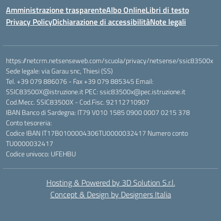
Amministrazione trasparente
Albo Online
Libri di testo
Privacy Policy
Dichiarazione di accessibilità
Note legali
https://netcrm.netsenseweb.com/scuola/privacy/netsense/ssic83500x
Sede legale: via Garau snc, Thiesi (SS)
Tel. +39 079 886076 - Fax +39 079 885345 Email:
SSIC83500X@istruzione.it PEC: ssic83500x@pec.istruzione.it
Cod.Mecc. SSIC83500X - Cod.Fisc. 92112710907
IBAN Banco di Sardegna: IT79 V010 1585 0900 0007 0215 378
Conto tesoreria:
Codice IBAN IT17B0100004306TU0000032417 Numero conto
TU0000032417
Codice univoco: UFEHBU
Hosting & Powered by 3D Solution S.r.l.
Concept & Design by Designers Italia