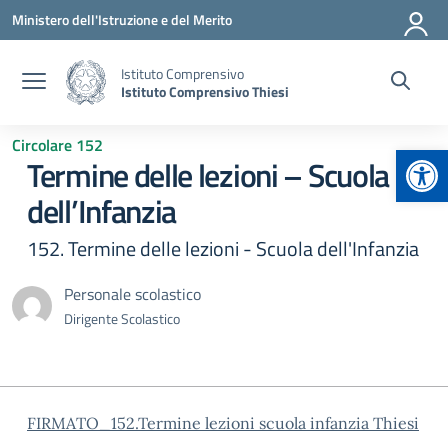
Vai ai contenuti
Vai al menu di navigazione
Vai al footer
Ministero dell'Istruzione e del Merito
Istituto Comprensivo
Istituto Comprensivo Thiesi
Circolare 152
Apr
Termine delle lezioni – Scuola
dell’Infanzia
152. Termine delle lezioni - Scuola dell'Infanzia
Personale scolastico
Dirigente Scolastico
FIRMATO_152.Termine lezioni scuola infanzia Thiesi