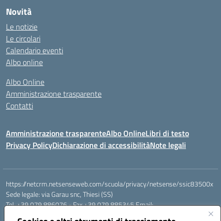
Novità
Le notizie
Le circolari
Calendario eventi
Albo online
Albo Online
Amministrazione trasparente
Contatti
Amministrazione trasparente
Albo Online
Libri di testo
Privacy Policy
Dichiarazione di accessibilità
Note legali
https://netcrm.netsenseweb.com/scuola/privacy/netsense/ssic83500x
Sede legale: via Garau snc, Thiesi (SS)
Tel. +39 079 886076 - Fax +39 079 885345 Email:
SSIC83500X@istruzione.it PEC: ssic83500x@pec.istruzione.it