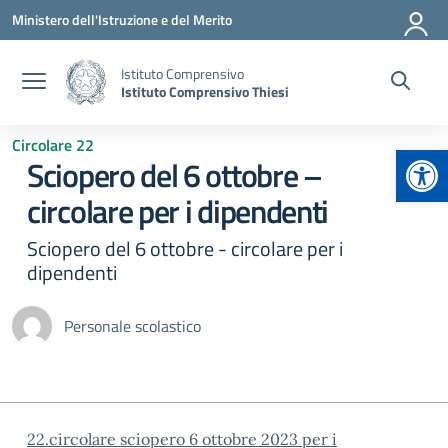
Vai ai contenuti
Vai al menu di navigazione
Vai al footer
Ministero dell'Istruzione e del Merito
Istituto Comprensivo
Istituto Comprensivo Thiesi
Circolare 22
Apr
Sciopero del 6 ottobre –
circolare per i dipendenti
Sciopero del 6 ottobre - circolare per i
dipendenti
Personale scolastico
22.circolare sciopero 6 ottobre 2023 per i