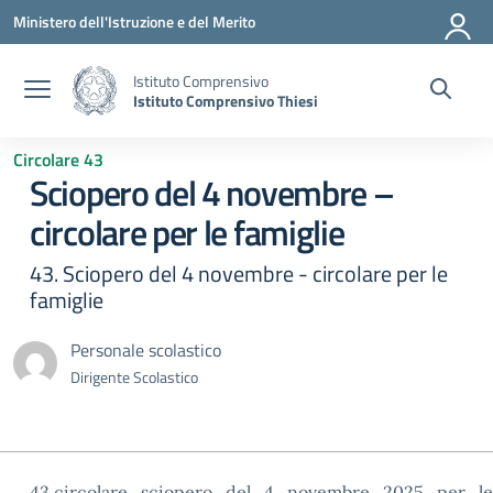
Vai ai contenuti
Vai al menu di navigazione
Vai al footer
Ministero dell'Istruzione e del Merito
Istituto Comprensivo
Istituto Comprensivo Thiesi
Circolare 43
Sciopero del 4 novembre –
circolare per le famiglie
43. Sciopero del 4 novembre - circolare per le
famiglie
Personale scolastico
Dirigente Scolastico
43.circolare_sciopero_del_4_novembre_2025_per_le_