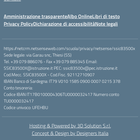
Amministrazione trasparente
Albo Online
Libri di testo
Privacy Policy
Dichiarazione di accessibilità
Note legali
https://netcrm.netsenseweb.com/scuola/privacy/netsense/ssic83500x
Sede legale: via Garau snc, Thiesi (SS)
Tel. +39 079 886076 - Fax +39 079 885345 Email:
SSIC83500X@istruzione.it PEC: ssic83500x@pec.istruzione.it
Cod.Mecc. SSIC83500X - Cod.Fisc. 92112710907
IBAN Banco di Sardegna: IT79 V010 1585 0900 0007 0215 378
Conto tesoreria:
Codice IBAN IT17B0100004306TU0000032417 Numero conto
TU0000032417
Codice univoco: UFEHBU
Hosting & Powered by 3D Solution S.r.l.
Concept & Design by Designers Italia