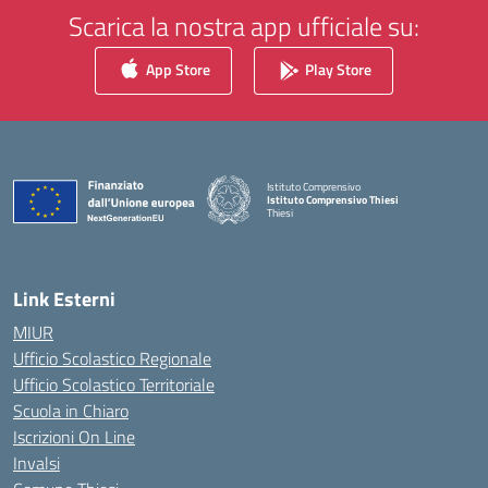
Scarica la nostra app ufficiale su:
App Store
Play Store
Istituto Comprensivo
Istituto Comprensivo Thiesi
Thiesi
— Visita la pagina iniziale della scuola
Link Esterni
MIUR
Ufficio Scolastico Regionale
Ufficio Scolastico Territoriale
Scuola in Chiaro
Iscrizioni On Line
Invalsi