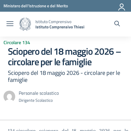
Vai ai contenuti
Vai al menu di navigazione
Vai al footer
Ministero dell'Istruzione e del Merito
Istituto Comprensivo
Istituto Comprensivo Thiesi
Circolare 134
Sciopero del 18 maggio 2026 –
circolare per le famiglie
Sciopero del 18 maggio 2026 - circolare per le
famiglie
Personale scolastico
Dirigente Scolastico
134.circolare_sciopero_del_18_maggio_2026_per_le_f