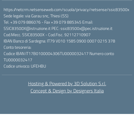
https://netcrm.netsenseweb.com/scuola/privacy/netsense/ssic83500x
Sede legale: via Garau snc, Thiesi (SS)
Tel. +39 079 886076 - Fax +39 079 885345 Email:
SSIC83500X@istruzione.it PEC: ssic83500x@pec.istruzione.it
Cod.Mecc. SSIC83500X - Cod.Fisc. 92112710907
IBAN Banco di Sardegna: IT79 V010 1585 0900 0007 0215 378
Conto tesoreria:
Codice IBAN IT17B0100004306TU0000032417 Numero conto
TU0000032417
Codice univoco: UFEHBU
Hosting & Powered by 3D Solution S.r.l.
Concept & Design by Designers Italia