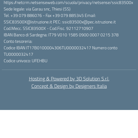
https://netcrm.netsenseweb.com/scuola/privacy/netsense/ssic83500x
Sede legale: via Garau snc, Thiesi (SS)
Tel. +39 079 886076 - Fax +39 079 885345 Email:
SSIC83500X@istruzione.it PEC: ssic83500x@pec.istruzione.it
Cod.Mecc. SSIC83500X - Cod.Fisc. 92112710907
IBAN Banco di Sardegna: IT79 V010 1585 0900 0007 0215 378
Conto tesoreria:
Codice IBAN IT17B0100004306TU0000032417 Numero conto
TU0000032417
Codice univoco: UFEHBU
Hosting & Powered by 3D Solution S.r.l.
Concept & Design by Designers Italia