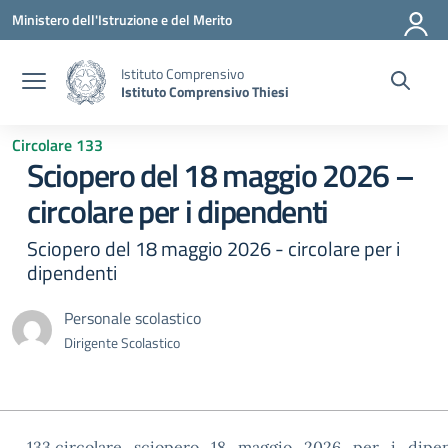
Vai ai contenuti
Vai al menu di navigazione
Vai al footer
Ministero dell'Istruzione e del Merito
Istituto Comprensivo
Istituto Comprensivo Thiesi
Circolare 133
Sciopero del 18 maggio 2026 –
circolare per i dipendenti
Sciopero del 18 maggio 2026 - circolare per i
dipendenti
Personale scolastico
Dirigente Scolastico
133.circolare_sciopero_18_maggio_2026_per_i_dipen