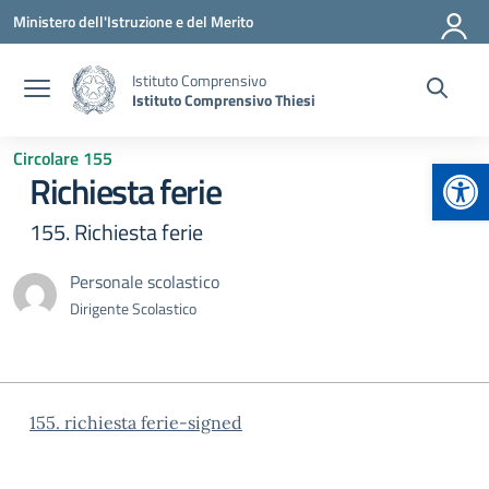
Vai ai contenuti
Vai al menu di navigazione
Vai al footer
Ministero dell'Istruzione e del Merito
Istituto Comprensivo
Istituto Comprensivo Thiesi
Circolare 155
Apr
Richiesta ferie
155. Richiesta ferie
Personale scolastico
Dirigente Scolastico
155. richiesta ferie-signed