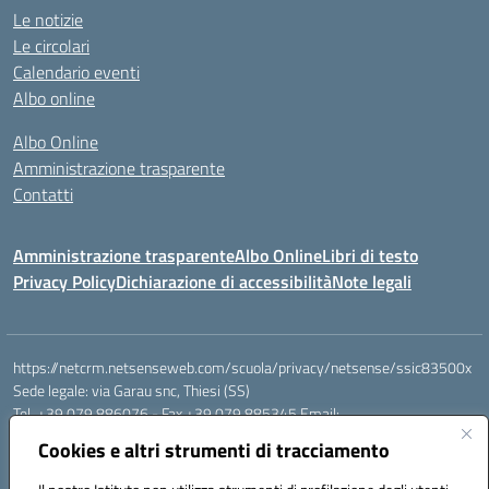
Le notizie
Le circolari
Calendario eventi
Albo online
Albo Online
Amministrazione trasparente
Contatti
Amministrazione trasparente
Albo Online
Libri di testo
Privacy Policy
Dichiarazione di accessibilità
Note legali
https://netcrm.netsenseweb.com/scuola/privacy/netsense/ssic83500x
Sede legale: via Garau snc, Thiesi (SS)
Tel. +39 079 886076 - Fax +39 079 885345 Email:
SSIC83500X@istruzione.it PEC: ssic83500x@pec.istruzione.it
Cookies e altri strumenti di tracciamento
Cod.Mecc. SSIC83500X - Cod.Fisc. 92112710907
IBAN Banco di Sardegna: IT79 V010 1585 0900 0007 0215 378