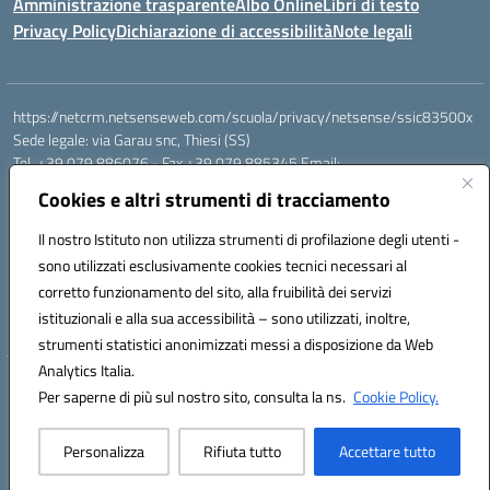
Amministrazione trasparente
Albo Online
Libri di testo
Privacy Policy
Dichiarazione di accessibilità
Note legali
https://netcrm.netsenseweb.com/scuola/privacy/netsense/ssic83500x
Sede legale: via Garau snc, Thiesi (SS)
Tel. +39 079 886076 - Fax +39 079 885345 Email:
SSIC83500X@istruzione.it PEC: ssic83500x@pec.istruzione.it
Cookies e altri strumenti di tracciamento
Cod.Mecc. SSIC83500X - Cod.Fisc. 92112710907
IBAN Banco di Sardegna: IT79 V010 1585 0900 0007 0215 378
Il nostro Istituto non utilizza strumenti di profilazione degli utenti -
Conto tesoreria:
sono utilizzati esclusivamente cookies tecnici necessari al
Codice IBAN IT17B0100004306TU0000032417 Numero conto
corretto funzionamento del sito, alla fruibilità dei servizi
TU0000032417
istituzionali e alla sua accessibilità – sono utilizzati, inoltre,
Codice univoco: UFEHBU
strumenti statistici anonimizzati messi a disposizione da Web
Analytics Italia.
Hosting & Powered by 3D Solution S.r.l.
Per saperne di più sul nostro sito, consulta la ns.
Cookie Policy.
Concept & Design by Designers Italia
Personalizza
Rifiuta tutto
Accettare tutto