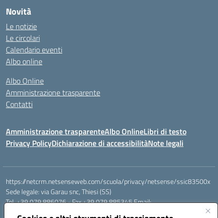
Novità
Le notizie
Le circolari
Calendario eventi
Albo online
Albo Online
Amministrazione trasparente
Contatti
Amministrazione trasparente
Albo Online
Libri di testo
Privacy Policy
Dichiarazione di accessibilità
Note legali
https://netcrm.netsenseweb.com/scuola/privacy/netsense/ssic83500x
Sede legale: via Garau snc, Thiesi (SS)
Tel. +39 079 886076 - Fax +39 079 885345 Email:
SSIC83500X@istruzione.it PEC: ssic83500x@pec.istruzione.it