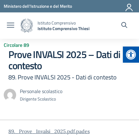
Vai ai contenuti
Vai al menu di navigazione
Vai al footer
Ministero dell'Istruzione e del Merito
Istituto Comprensivo
Istituto Comprensivo Thiesi
Circolare 89
Apr
Prove INVALSI 2025 – Dati di
contesto
89. Prove INVALSI 2025 - Dati di contesto
Personale scolastico
Dirigente Scolastico
89._Prove_Invalsi_2025.pdf.pades