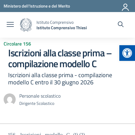
Vai ai contenuti
Vai al menu di navigazione
Vai al footer
Ministero dell'Istruzione e del Merito
Istituto Comprensivo
Istituto Comprensivo Thiesi
Circolare 156
Apr
Iscrizioni alla classe prima –
compilazione modello C
Iscrizioni alla classe prima - compilazione
modello C entro il 30 giugno 2026
Personale scolastico
Dirigente Scolastico
156._Iscrizioni_modello_C_(1) (2)