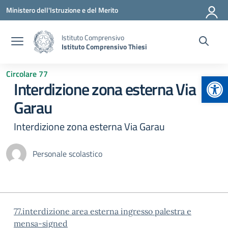
Vai ai contenuti
Vai al menu di navigazione
Vai al footer
Ministero dell'Istruzione e del Merito
Istituto Comprensivo
Istituto Comprensivo Thiesi
Circolare 77
Apr
Interdizione zona esterna Via
Garau
Interdizione zona esterna Via Garau
Personale scolastico
77.interdizione area esterna ingresso palestra e
mensa-signed