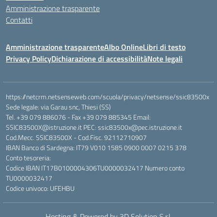
Amministrazione trasparente
Contatti
Amministrazione trasparente
Albo Online
Libri di testo
Privacy Policy
Dichiarazione di accessibilità
Note legali
https://netcrm.netsenseweb.com/scuola/privacy/netsense/ssic83500x
Sede legale: via Garau snc, Thiesi (SS)
Tel. +39 079 886076 - Fax +39 079 885345 Email:
SSIC83500X@istruzione.it PEC: ssic83500x@pec.istruzione.it
Cod.Mecc. SSIC83500X - Cod.Fisc. 92112710907
IBAN Banco di Sardegna: IT79 V010 1585 0900 0007 0215 378
Conto tesoreria:
Codice IBAN IT17B0100004306TU0000032417 Numero conto
TU0000032417
Codice univoco: UFEHBU
Hosting & Powered by 3D Solution S.r.l.