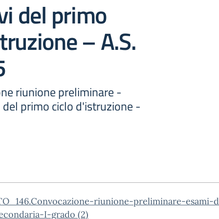
vi del primo
struzione – A.S.
5
ne riunione preliminare -
 del primo ciclo d'istruzione -
O_146.Convocazione-riunione-preliminare-esami-d
econdaria-I-grado (2)