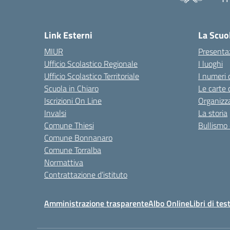
— 
Link Esterni
La Scuo
MIUR
Presenta
Ufficio Scolastico Regionale
I luoghi
Ufficio Scolastico Territoriale
I numeri 
Scuola in Chiaro
Le carte 
Iscrizioni On Line
Organizz
Invalsi
La storia
Comune Thiesi
Bullismo 
Comune Bonnanaro
Comune Torralba
Normattiva
Contrattazione d’istituto
Amministrazione trasparente
Albo Online
Libri di tes