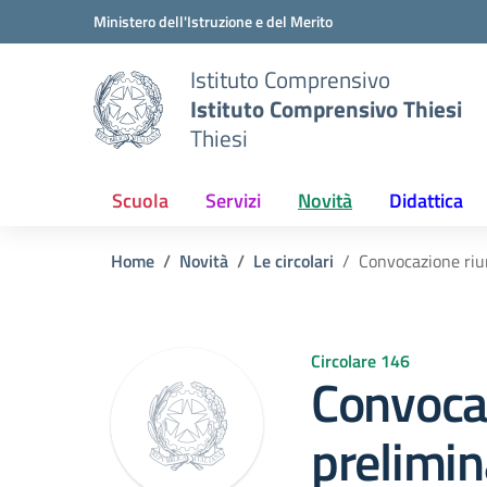
Vai ai contenuti
Vai al menu di navigazione
Vai al footer
Ministero dell'Istruzione e del Merito
Istituto Comprensivo
Istituto Comprensivo Thiesi
Thiesi
Scuola
Servizi
Novità
Didattica
Home
Novità
Le circolari
Convocazione riun
Circolare 146
Convoca
prelimin