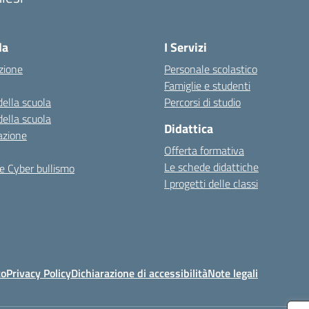
Visita la pagina iniziale della scuola
la
I Servizi
zione
Personale scolastico
Famiglie e studenti
della scuola
Percorsi di studio
della scuola
Didattica
azione
Offerta formativa
Le schede didattiche
e Cyber bullismo
I progetti delle classi
to
Privacy Policy
Dichiarazione di accessibilità
Note legali