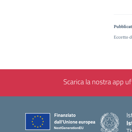
Pubblicat
Eccetto d
Scarica la nostra app uff
Is
Is
Th