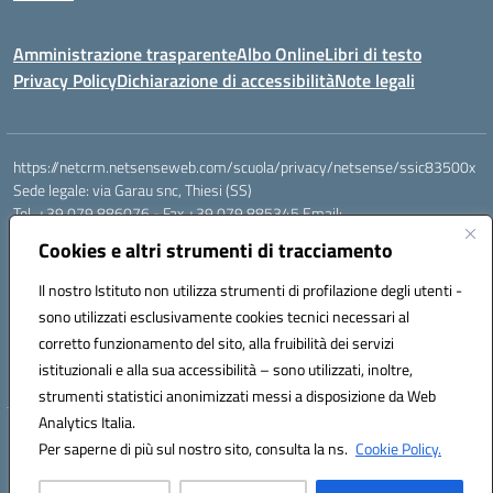
Amministrazione trasparente
Albo Online
Libri di testo
Privacy Policy
Dichiarazione di accessibilità
Note legali
https://netcrm.netsenseweb.com/scuola/privacy/netsense/ssic83500x
Sede legale: via Garau snc, Thiesi (SS)
Tel. +39 079 886076 - Fax +39 079 885345 Email:
SSIC83500X@istruzione.it PEC: ssic83500x@pec.istruzione.it
Cookies e altri strumenti di tracciamento
Cod.Mecc. SSIC83500X - Cod.Fisc. 92112710907
IBAN Banco di Sardegna: IT79 V010 1585 0900 0007 0215 378
Il nostro Istituto non utilizza strumenti di profilazione degli utenti -
Conto tesoreria:
sono utilizzati esclusivamente cookies tecnici necessari al
Codice IBAN IT17B0100004306TU0000032417 Numero conto
corretto funzionamento del sito, alla fruibilità dei servizi
TU0000032417
istituzionali e alla sua accessibilità – sono utilizzati, inoltre,
Codice univoco: UFEHBU
strumenti statistici anonimizzati messi a disposizione da Web
Analytics Italia.
Hosting & Powered by 3D Solution S.r.l.
Per saperne di più sul nostro sito, consulta la ns.
Cookie Policy.
Concept & Design by Designers Italia