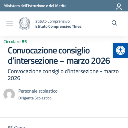
Vai ai contenuti
Vai al menu di navigazione
Vai al footer
Ministero dell'Istruzione e del Merito
Istituto Comprensivo
Istituto Comprensivo Thiesi
Circolare 85
Apr
Convocazione consiglio
d’intersezione – marzo 2026
Convocazione consiglio d'intersezione - marzo
2026
Personale scolastico
Dirigente Scolastico
85.Conv.-