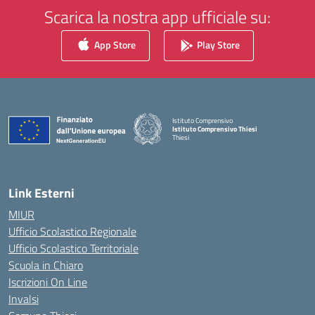
Scarica la nostra app ufficiale su:
App Store
Play Store
Istituto Comprensivo
Istituto Comprensivo Thiesi
Thiesi
— Visita la pagina iniziale della scuola
Link Esterni
MIUR
Ufficio Scolastico Regionale
Ufficio Scolastico Territoriale
Scuola in Chiaro
Iscrizioni On Line
Invalsi