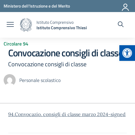
Vai ai contenuti
Vai al menu di navigazione
Vai al footer
Ministero dell'Istruzione e del Merito
Istituto Comprensivo
Istituto Comprensivo Thiesi
Circolare 94
Apr
Convocazione consigli di classe
Convocazione consigli di classe
Personale scolastico
94.Convocazio. consigli di classe marzo 2024-signed