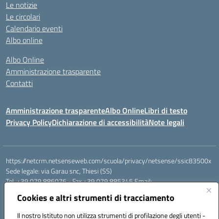
Le notizie
Le circolari
Calendario eventi
Albo online
Albo Online
Amministrazione trasparente
Contatti
Amministrazione trasparente
Albo Online
Libri di testo
Privacy Policy
Dichiarazione di accessibilità
Note legali
https://netcrm.netsenseweb.com/scuola/privacy/netsense/ssic83500x
Sede legale: via Garau snc, Thiesi (SS)
Tel. +39 079 886076 - Fax +39 079 885345 Email:
SSIC83500X@istruzione.it PEC: ssic83500x@pec.istruzione.it
Cookies e altri strumenti di tracciamento
Cod.Mecc. SSIC83500X - Cod.Fisc. 92112710907
IBAN Banco di Sardegna: IT79 V010 1585 0900 0007 0215 378
Il nostro Istituto non utilizza strumenti di profilazione degli utenti -