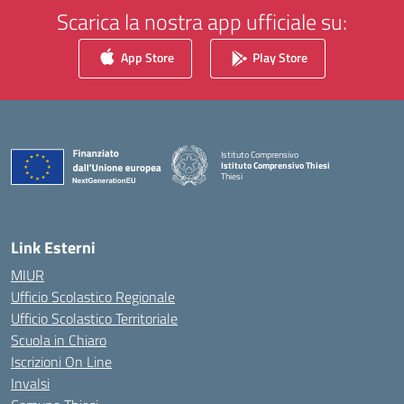
Scarica la nostra app ufficiale su:
App Store
Play Store
Istituto Comprensivo
Istituto Comprensivo Thiesi
Thiesi
— Visita la pagina iniziale della scuola
Link Esterni
MIUR
Ufficio Scolastico Regionale
Ufficio Scolastico Territoriale
Scuola in Chiaro
Iscrizioni On Line
Invalsi