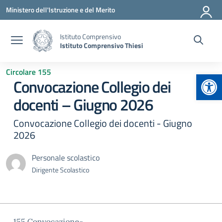
Vai ai contenuti
Vai al menu di navigazione
Vai al footer
Ministero dell'Istruzione e del Merito
Istituto Comprensivo
Istituto Comprensivo Thiesi
Circolare 155
Apr
Convocazione Collegio dei
docenti – Giugno 2026
Convocazione Collegio dei docenti - Giugno
2026
Personale scolastico
Dirigente Scolastico
155.Convocazione-