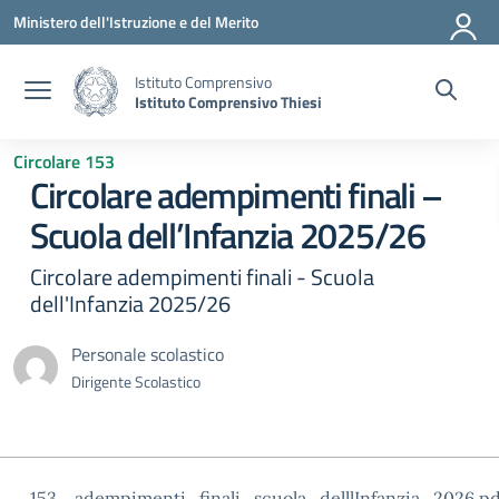
Vai ai contenuti
Vai al menu di navigazione
Vai al footer
Ministero dell'Istruzione e del Merito
Istituto Comprensivo
Istituto Comprensivo Thiesi
Circolare 153
Circolare adempimenti finali –
Scuola dell’Infanzia 2025/26
Circolare adempimenti finali - Scuola
dell'Infanzia 2025/26
Personale scolastico
Dirigente Scolastico
153._adempimenti_finali_scuola_delllInfanzia_2026.pd