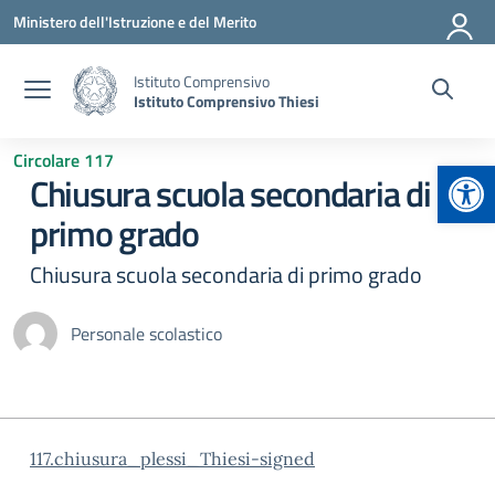
Vai ai contenuti
Vai al menu di navigazione
Vai al footer
Ministero dell'Istruzione e del Merito
Istituto Comprensivo
Istituto Comprensivo Thiesi
Circolare 117
Apr
Chiusura scuola secondaria di
primo grado
Chiusura scuola secondaria di primo grado
Personale scolastico
117.chiusura_plessi_Thiesi-signed