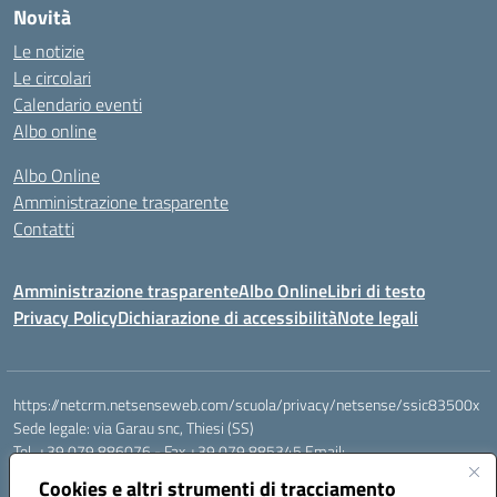
Novità
Le notizie
Le circolari
Calendario eventi
Albo online
Albo Online
Amministrazione trasparente
Contatti
Amministrazione trasparente
Albo Online
Libri di testo
Privacy Policy
Dichiarazione di accessibilità
Note legali
https://netcrm.netsenseweb.com/scuola/privacy/netsense/ssic83500x
Sede legale: via Garau snc, Thiesi (SS)
Tel. +39 079 886076 - Fax +39 079 885345 Email:
SSIC83500X@istruzione.it PEC: ssic83500x@pec.istruzione.it
Cookies e altri strumenti di tracciamento