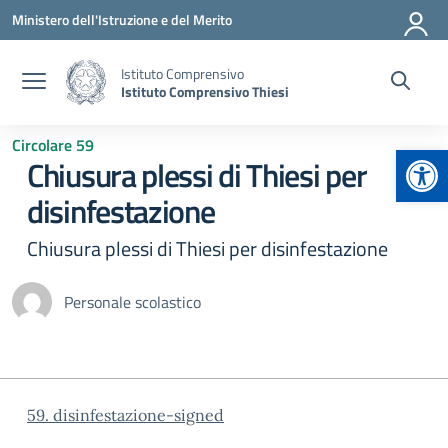
Vai ai contenuti
Vai al menu di navigazione
Vai al footer
Ministero dell'Istruzione e del Merito
Istituto Comprensivo
Istituto Comprensivo Thiesi
Circolare 59
Apr
Chiusura plessi di Thiesi per
disinfestazione
Chiusura plessi di Thiesi per disinfestazione
Personale scolastico
59. disinfestazione-signed