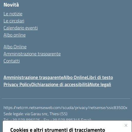
Novità
Le notizie
Le circolari
Calendario eventi
Albo online
Albo Online
Amministrazione trasparente
Contatti
Amministrazione trasparente
Albo Online
Libri di testo
Privacy Policy
Dichiarazione di accessibilità
Note legali
https://netcrm.netsenseweb.com/scuola/privacy/netsense/ssic83500x
Sede legale: via Garau snc, Thiesi (SS)
Tel. +39 079 886076 - Fax +39 079 885345 Email:
SSIC83500X@istruzione.it PEC: ssic83500x@pec.istruzione.it
Cookies e altri strumenti di tracciamento