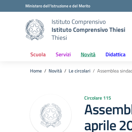
Vai ai contenuti
Vai al menu di navigazione
Vai al footer
Ministero dell'Istruzione e del Merito
Istituto Comprensivo
Istituto Comprensivo Thiesi
Thiesi
Scuola
Servizi
Novità
Didattica
Home
Novità
Le circolari
Assemblea sindac
Circolare 115
Assembl
aprile 2