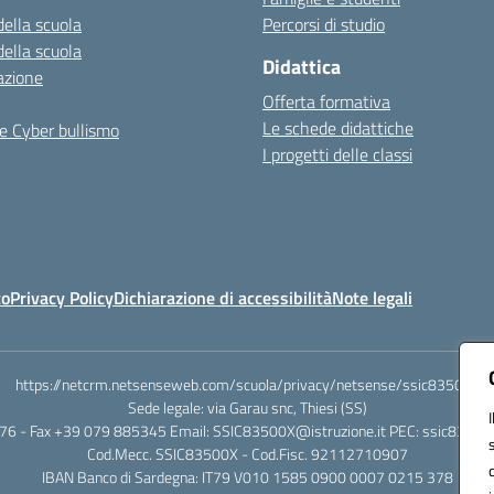
della scuola
Percorsi di studio
della scuola
Didattica
azione
Offerta formativa
Le schede didattiche
e Cyber bullismo
I progetti delle classi
to
Privacy Policy
Dichiarazione di accessibilità
Note legali
https://netcrm.netsenseweb.com/scuola/privacy/netsense/ssic83500x
Sede legale: via Garau snc, Thiesi (SS)
76 - Fax +39 079 885345 Email: SSIC83500X@istruzione.it PEC: ssic83500x
Cod.Mecc. SSIC83500X - Cod.Fisc. 92112710907
IBAN Banco di Sardegna: IT79 V010 1585 0900 0007 0215 378