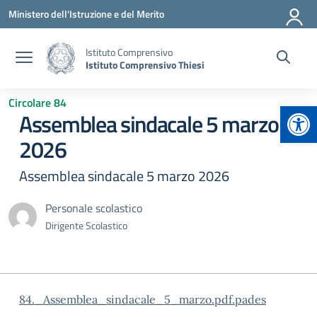
Vai ai contenuti
Vai al menu di navigazione
Vai al footer
Ministero dell'Istruzione e del Merito
Istituto Comprensivo
Istituto Comprensivo Thiesi
Circolare 84
Apr
Assemblea sindacale 5 marzo
2026
Assemblea sindacale 5 marzo 2026
Personale scolastico
Dirigente Scolastico
84._Assemblea_sindacale_5_marzo.pdf.pades