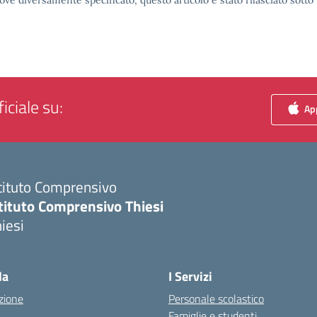
ove diversamente specificato, questo articolo è stato rilasciato sott
iciale su:
App
tituto Comprensivo
tituto Comprensivo Thiesi
iesi
Visita la pagina iniziale della scuola
la
I Servizi
zione
Personale scolastico
Famiglie e studenti