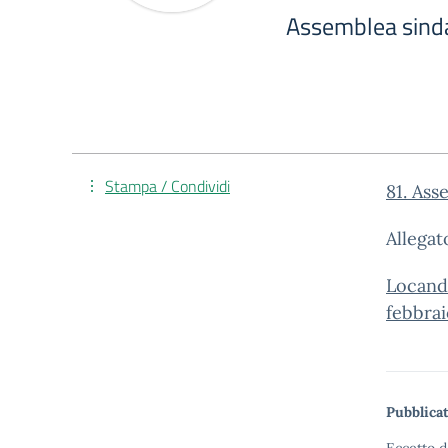
Assemblea sinda
Stampa / Condividi
81. Ass
Allegat
Locandi
febbra
Pubblicat