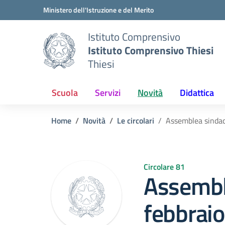
Vai ai contenuti
Vai al menu di navigazione
Vai al footer
Ministero dell'Istruzione e del Merito
Istituto Comprensivo
Istituto Comprensivo Thiesi
Thiesi
Scuola
Servizi
Novità
Didattica
Home
Novità
Le circolari
Assemblea sindac
Circolare 81
Assembl
febbraio