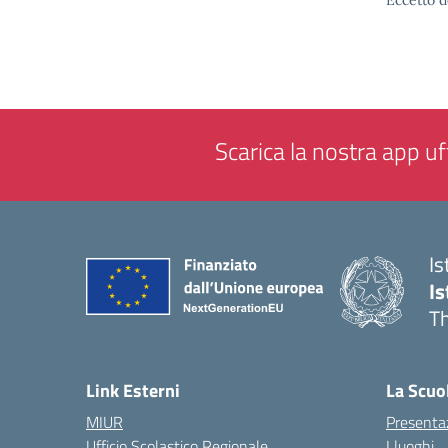
Eccetto d
Scarica la nostra app uff
Is
Is
Th
— 
Link Esterni
La Scuo
MIUR
Presenta
Ufficio Scolastico Regionale
I luoghi