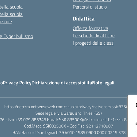
della scuola
Percorsi di studio
della scuola
Didattica
azione
Offerta formativa
Le schede didattiche
e Cyber bullismo
I progetti delle classi
to
Privacy Policy
Dichiarazione di accessibilità
Note legali
https://netcrm.netsenseweb.com/scuola/privacy/netsense/ssic83500x
Sede legale: via Garau snc, Thiesi (SS)
76 - Fax +39 079 885345 Email: SSIC83500X@istruzione.it PEC: ssic83500x
Cod.Mecc. SSIC83500X - Cod.Fisc. 92112710907
IBAN Banco di Sardegna: IT79 V010 1585 0900 0007 0215 378