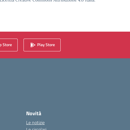
o Licenza Creative Commons Attribuzione 4.0 Italia.
 Store
Play Store
Novità
Le notizie
Le circolari