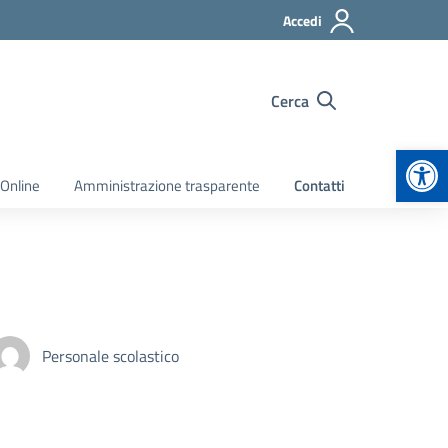
Accedi
Cerca
Apr
 Online
Amministrazione trasparente
Contatti
Personale scolastico