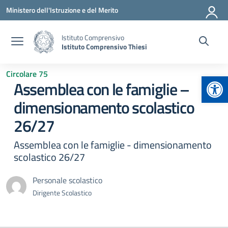
Vai ai contenuti
Vai al menu di navigazione
Vai al footer
Ministero dell'Istruzione e del Merito
Istituto Comprensivo
Istituto Comprensivo Thiesi
Circolare 75
Apr
Assemblea con le famiglie –
dimensionamento scolastico
26/27
Assemblea con le famiglie - dimensionamento
scolastico 26/27
Personale scolastico
Dirigente Scolastico