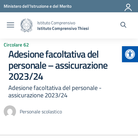
Vai ai contenuti
Vai al menu di navigazione
Vai al footer
Ministero dell'Istruzione e del Merito
Istituto Comprensivo
Istituto Comprensivo Thiesi
Circolare 62
Apr
Adesione facoltativa del
personale – assicurazione
2023/24
Adesione facoltativa del personale -
assicurazione 2023/24
Personale scolastico