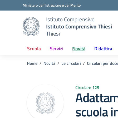
Vai ai contenuti
Vai al menu di navigazione
Vai al footer
Ministero dell'Istruzione e del Merito
Istituto Comprensivo
Istituto Comprensivo Thiesi
Thiesi
Scuola
Servizi
Novità
Didattica
Home
Novità
Le circolari
Circolari per doc
Circolare 129
Adattam
scuola i