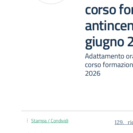
corso f
antincen
giugno 
Adattamento orar
corso formazion
2026
Stampa / Condividi
129._r