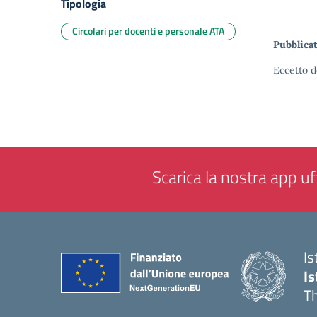
Tipologia
Circolari per docenti e personale ATA
Pubblicat
Eccetto d
Scarica la nostra app uff
Is
Is
Th
— 