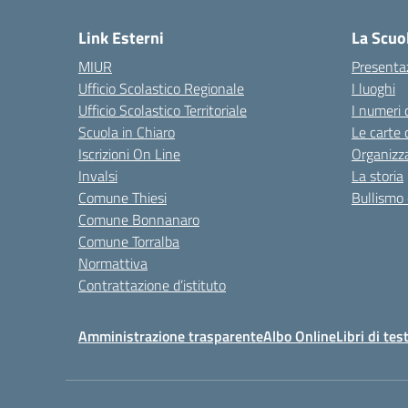
Link Esterni
La Scuo
MIUR
Presenta
Ufficio Scolastico Regionale
I luoghi
Ufficio Scolastico Territoriale
I numeri 
Scuola in Chiaro
Le carte 
Iscrizioni On Line
Organizz
Invalsi
La storia
Comune Thiesi
Bullismo 
Comune Bonnanaro
Comune Torralba
Normattiva
Contrattazione d’istituto
Amministrazione trasparente
Albo Online
Libri di tes