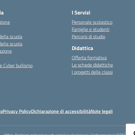
la
I Servizi
zione
Personale scolastico
Famiglie e studenti
della scuola
Percorsi di studio
della scuola
Didattica
azione
Offerta formativa
Le schede didattiche
e Cyber bullismo
I progetti delle classi
to
Privacy Policy
Dichiarazione di accessibilità
Note legali
https://netcrm.netsenseweb.com/scuola/privacy/netsense/ssic83500x