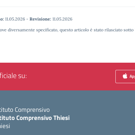
o:
11.05.2026
-
Revisione:
11.05.2026
ove diversamente specificato, questo articolo è stato rilasciato sott
iciale su:
App
tituto Comprensivo
tituto Comprensivo Thiesi
iesi
Visita la pagina iniziale della scuola