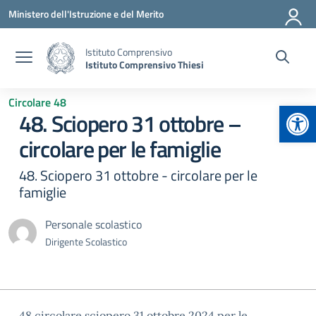
Vai ai contenuti
Vai al menu di navigazione
Vai al footer
Ministero dell'Istruzione e del Merito
Istituto Comprensivo
Istituto Comprensivo Thiesi
Circolare 48
Apr
48. Sciopero 31 ottobre –
circolare per le famiglie
48. Sciopero 31 ottobre - circolare per le
famiglie
Personale scolastico
Dirigente Scolastico
48.circolare sciopero 31 ottobre 2024 per le