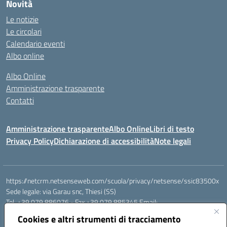
Novità
Le notizie
Le circolari
Calendario eventi
Albo online
Albo Online
Amministrazione trasparente
Contatti
Amministrazione trasparente
Albo Online
Libri di testo
Privacy Policy
Dichiarazione di accessibilità
Note legali
https://netcrm.netsenseweb.com/scuola/privacy/netsense/ssic83500x
Sede legale: via Garau snc, Thiesi (SS)
Tel. +39 079 886076 - Fax +39 079 885345 Email:
SSIC83500X@istruzione.it PEC: ssic83500x@pec.istruzione.it
Cookies e altri strumenti di tracciamento
Cod.Mecc. SSIC83500X - Cod.Fisc. 92112710907