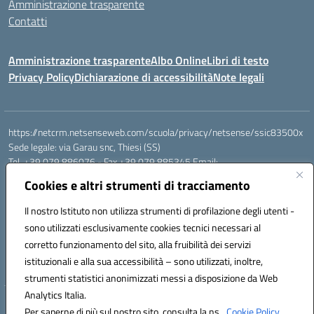
Amministrazione trasparente
Contatti
Amministrazione trasparente
Albo Online
Libri di testo
Privacy Policy
Dichiarazione di accessibilità
Note legali
https://netcrm.netsenseweb.com/scuola/privacy/netsense/ssic83500x
Sede legale: via Garau snc, Thiesi (SS)
Tel. +39 079 886076 - Fax +39 079 885345 Email:
SSIC83500X@istruzione.it PEC: ssic83500x@pec.istruzione.it
Cookies e altri strumenti di tracciamento
Cod.Mecc. SSIC83500X - Cod.Fisc. 92112710907
IBAN Banco di Sardegna: IT79 V010 1585 0900 0007 0215 378
Il nostro Istituto non utilizza strumenti di profilazione degli utenti -
Conto tesoreria:
sono utilizzati esclusivamente cookies tecnici necessari al
Codice IBAN IT17B0100004306TU0000032417 Numero conto
corretto funzionamento del sito, alla fruibilità dei servizi
TU0000032417
istituzionali e alla sua accessibilità – sono utilizzati, inoltre,
Codice univoco: UFEHBU
strumenti statistici anonimizzati messi a disposizione da Web
Analytics Italia.
Hosting & Powered by 3D Solution S.r.l.
Per saperne di più sul nostro sito, consulta la ns.
Cookie Policy.